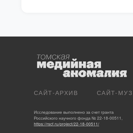
САЙТ-АРХИВ
САЙТ-МУ
Исследование выполнено за счет гранта
Российского научного фонда № 22-18-00511,
https://rscf.ru/project/22-18-00511/