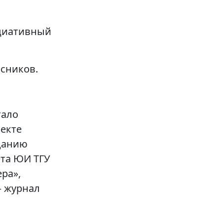
циативный
сников.
тало
екте
данию
ета ЮИ ТГУ
ера»,
 журнал