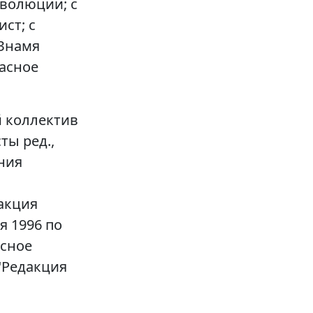
еволюции; с
ст; с
 Знамя
расное
й коллектив
ты ред.,
ния
дакция
я 1996 по
асное
 "Редакция